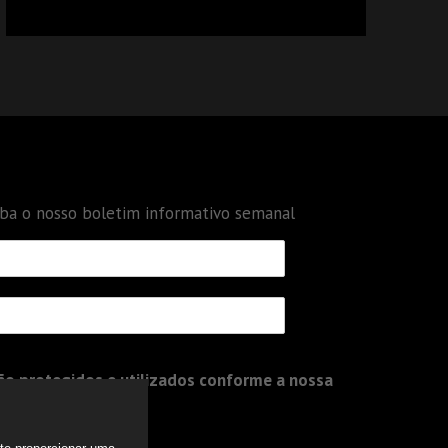
CALCULAR TRIBUTOS OU TAMBÉM A GESTÃO
DE RISCOS DAS EMPRESAS?
eba o nosso boletim informativo semanal
o protegidos e utilizados conforme a nossa