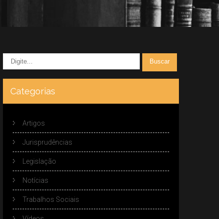
Categorias
Artigos
Jurisprudências
Legislação
Notícias
Trabalhos Sociais
Vídeos