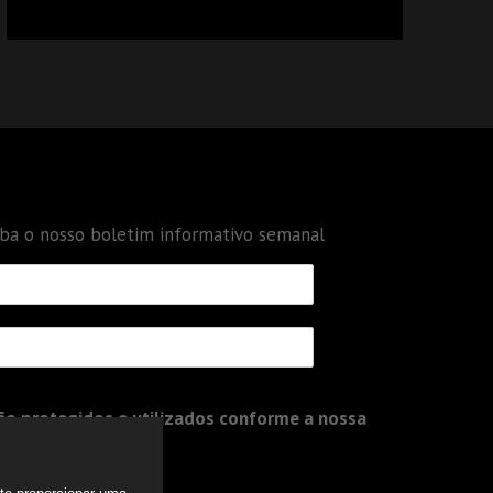
CALCULAR TRIBUTOS OU TAMBÉM A GESTÃO
DE RISCOS DAS EMPRESAS?
eba o nosso boletim informativo semanal
o protegidos e utilizados conforme a nossa