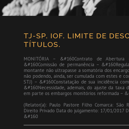
TJ-SP. IOF. LIMITE DE D
TÍTULOS.
MONITÓRIA – &#160Contrato de Abertura d
&#160Comissão de permanência – &#160Regular
montante não ultrapasse a somatória dos encargo
não podendo, ainda, ser cumulada com estes e co
STJ) – &#160Constatação de sua incidência com
&#160Necessidade, ademais, do ajuste da taxa 
em parte os embargos monitórios reformada – 
(Relator(a): Paulo Pastore Filho Comarca: São 
Direito Privado Data do julgamento: 17/01/2017 D
&#160