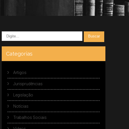
Categorias
Artigos
Jurisprudências
Legislação
Notícias
Trabalhos Sociais
Vídeos