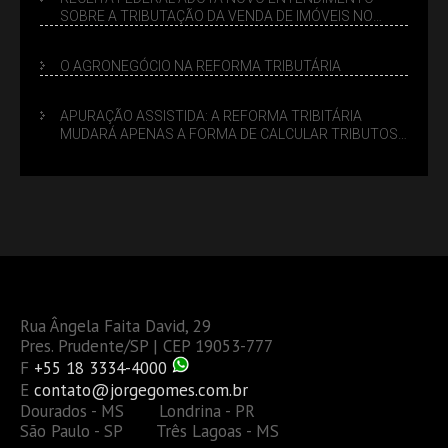
SOBRE A TRIBUTAÇÃO DA VENDA DE IMÓVEIS NO
LUCRO PRESUMIDO
O AGRONEGÓCIO NA REFORMA TRIBUTÁRIA
APURAÇÃO ASSISTIDA: A REFORMA TRIBITÁRIA
MUDARÁ APENAS A FORMA DE CALCULAR TRIBUTOS
OU TAMBÉM A GESTÃO DE RISCOS DAS EMPRESAS?
Rua Ângela Faita David, 29
Pres. Prudente/SP | CEP 19053-777
F
+55 18 3334-4000
E
contato@jorgegomes.com.br
Dourados - MS Londrina - PR
São Paulo - SP Três Lagoas - MS