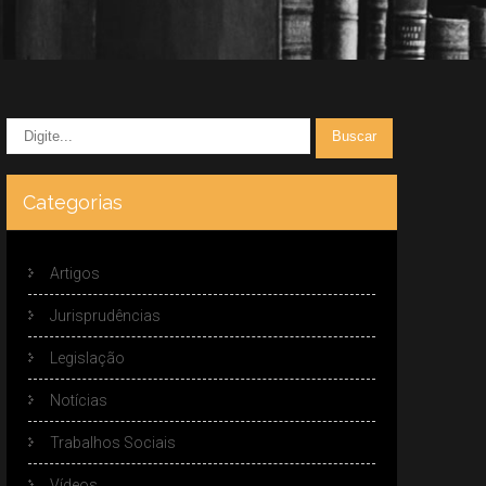
Categorias
Artigos
Jurisprudências
Legislação
Notícias
Trabalhos Sociais
Vídeos