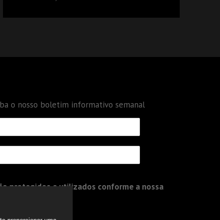
DÉBITOS FEDERAIS: ANÁLISE DOS NOVOS
CRITÉRIOS
eba o nosso boletim informativo semanal
o protegidos e utilizados conforme a nossa