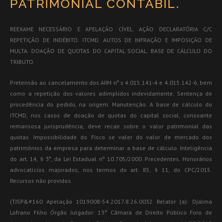
PATRIMONIAL CONTÁBIL.
REEXAME NECESSÁRIO E APELAÇÃO CÍVEL. AÇÃO DECLARATÓRIA C/C
REPETIÇÃO DE INDÉBITO. ITCMD. AUTOS DE INFRAÇÃO E IMPOSIÇÃO DE
MULTA. DOAÇÃO DE QUOTAS DO CAPITAL SOCIAL. BASE DE CÁLCULO DO
TRIBUTO.
Pretensão ao cancelamento dos AIIM nº s 4.015.141-4 e 4.015.142-6, bem
como a repetição dos valores adimplidos indevidamente. Sentença de
procedência do pedido, na origem. Manutenção. A base de cálculo do
ITCMD, nos casos de doação de quotas do capital social, consoante
remansosa jurisprudência, deve recair sobre o valor patrimonial das
quotas. Impossibilidade do Fisco se valer do valor de mercado dos
patrimônios da empresa para determinar a base de cálculo. Inteligência
do art. 14, § 3º, da Lei Estadual nº 10.705/2000. Precedentes. Honorários
advocatícios majorados, nos termos do art. 85, § 11, do CPC/2015.
Recursos não providos.
(TJSP&#160 Apelação 1019008-54.2017.8.26.0032 Relator (a): Djalma
Lofrano Filho Órgão Julgador: 13ª Câmara de Direito Público Foro de