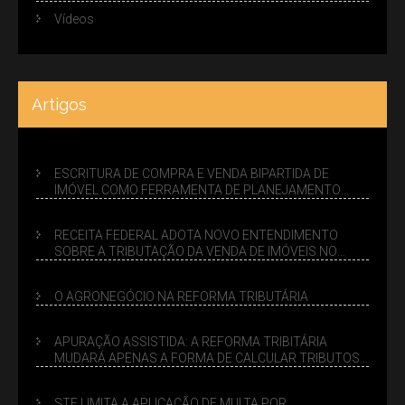
Vídeos
Artigos
ESCRITURA DE COMPRA E VENDA BIPARTIDA DE
IMÓVEL COMO FERRAMENTA DE PLANEJAMENTO
SUCESSÓRIO
RECEITA FEDERAL ADOTA NOVO ENTENDIMENTO
SOBRE A TRIBUTAÇÃO DA VENDA DE IMÓVEIS NO
LUCRO PRESUMIDO
O AGRONEGÓCIO NA REFORMA TRIBUTÁRIA
APURAÇÃO ASSISTIDA: A REFORMA TRIBITÁRIA
MUDARÁ APENAS A FORMA DE CALCULAR TRIBUTOS
OU TAMBÉM A GESTÃO DE RISCOS DAS EMPRESAS?
STF LIMITA A APLICAÇÃO DE MULTA POR