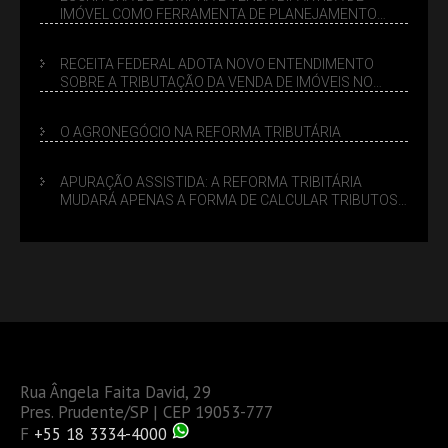
IMÓVEL COMO FERRAMENTA DE PLANEJAMENTO
SUCESSÓRIO
RECEITA FEDERAL ADOTA NOVO ENTENDIMENTO
SOBRE A TRIBUTAÇÃO DA VENDA DE IMÓVEIS NO
LUCRO PRESUMIDO
O AGRONEGÓCIO NA REFORMA TRIBUTÁRIA
APURAÇÃO ASSISTIDA: A REFORMA TRIBITÁRIA
MUDARÁ APENAS A FORMA DE CALCULAR TRIBUTOS
OU TAMBÉM A GESTÃO DE RISCOS DAS EMPRESAS?
Rua Ângela Faita David, 29
Pres. Prudente/SP | CEP 19053-777
F
+55 18 3334-4000