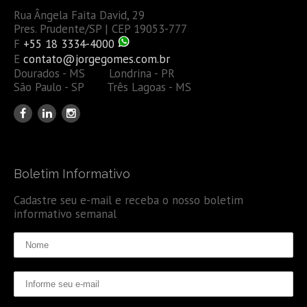
Rua Ângela Faita David, 29
Pres. Prudente/SP | CEP 19053-777
F
+55 18 3334-4000
E
contato@jorgegomes.com.br
Dourados - MS Londrina - PR
São Paulo - SP Três Lagoas - MS
Boletim Informativo
Cadastre seu e-mail e receba o nosso boletim
informativo semanal