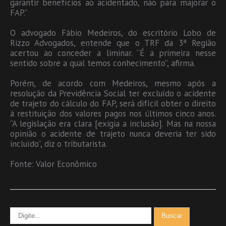
garantir benefícios ao acidentado, não para majorar o
FAP.”
O advogado Fábio Medeiros, do escritório Lobo de
Rizzo Advogados, entende que o TRF da 3ª Região
acertou ao conceder a liminar. “É a primeira nesse
sentido sobre a qual temos conhecimento”, afirma.
Porém, de acordo com Medeiros, mesmo após a
resolução da Previdência Social ter excluído o acidente
de trajeto do cálculo do FAP, será difícil obter o direito
à restituição dos valores pagos nos últimos cinco anos.
“A legislação era clara [exigia a inclusão]. Mas na nossa
opinião o acidente de trajeto nunca deveria ter sido
incluído”, diz o tributarista.
Fonte: Valor Econômico