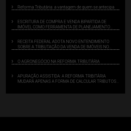
Reforma Tributária: a vantagem de quem se antecipa
ESCRITURA DE COMPRA E VENDA BIPARTIDA DE
IMÓVEL COMO FERRAMENTA DE PLANEJAMENTO
SUCESSÓRIO
RECEITA FEDERAL ADOTA NOVO ENTENDIMENTO
SOBRE A TRIBUTAÇÃO DA VENDA DE IMÓVEIS NO
LUCRO PRESUMIDO
O AGRONEGÓCIO NA REFORMA TRIBUTÁRIA
APURAÇÃO ASSISTIDA: A REFORMA TRIBITÁRIA
MUDARÁ APENAS A FORMA DE CALCULAR TRIBUTOS
OU TAMBÉM A GESTÃO DE RISCOS DAS EMPRESAS?