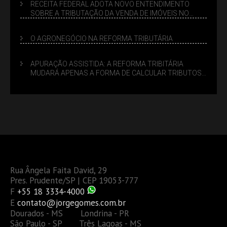
RECEITA FEDERAL ADOTA NOVO ENTENDIMENTO
SOBRE A TRIBUTAÇÃO DA VENDA DE IMÓVEIS NO
LUCRO PRESUMIDO
O AGRONEGÓCIO NA REFORMA TRIBUTÁRIA
APURAÇÃO ASSISTIDA: A REFORMA TRIBITÁRIA
MUDARÁ APENAS A FORMA DE CALCULAR TRIBUTOS
OU TAMBÉM A GESTÃO DE RISCOS DAS EMPRESAS?
Rua Ângela Faita David, 29
Pres. Prudente/SP | CEP 19053-777
F
+55 18 3334-4000
E
contato@jorgegomes.com.br
Dourados - MS Londrina - PR
São Paulo - SP Três Lagoas - MS