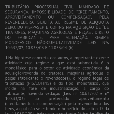
TRIBUTÁRIO. PROCESSUAL CIVIL. MANDADO DE
SEGURANÇA. IMPOSSIBILIDADE DE “CREDITAMENTO,
APROVEITAMENTO OU COMPENSAÇÃO”, PELA
REVENDEDORA, SUJEITA AO REGIME DE ALÍQUOTA
ZERO, DO PIS/PASEP E COFINS NA AQUISIÇÃO DE “DE
TRATORES, MÁQUINAS AGRÍCOLAS E PEÇAS”, DIRETO
DO FABRICANTE, PARA ALIENAÇÃO. REGIME
MONOFÁSICO. NÃO-CUMULATIVIDADE .LEIS Nºs
10.637/02, 10.833/03 E 11.033/04. (6)
1.Na hipótese concreta dos autos, a impetrante exerce
atividade cujo regime a que está submetida é o
monofásico para o setor de atividade econômica da
aquisição/revenda de tratores, máquinas agrícolas e
peças (fabricante x revendedora), o regime legal de
tributação (PIS/COFINS) é do tipo “monofásico”, que
incide na fase de industrialização, a cargo do
fabricante, havendo vedação (Leis nº 10.637/02 e nº
10.833/03) ao pretendido aproveitamento
(creditamento ou compensação) pela revendedora dos
bens, à qual não se estende o benefício do artigo 17 da
Lei 11.033/2004, haja vista o contexto fático-jurídico da