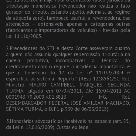
tributação monofásica (revendedor não realiza o fato
gerador do tributo, estando sujeito, ademais, ao regime
da alíquota zero), tampouco usufrui, a revendedora, das
alterações – extensíveis apenas a categorias outras
(fabricantes e importadores de veículos) – havidas pela
Lei 11.116/2005.
2.Precedentes do STJ e desta Corte asseveram quanto
a quem não assumiu qualquer repercussão tributária na
cadeia produtiva, incompatível a técnica do
creditamento com o regime a incidência monofásica, e
que o benefício do 17 da Lei nº 11.033/2004 é
específico ao sistema “Reporto”. (REsp 1218561/SC, Rel.
Ministro MAURO CAMPBELL MARQUES, SEGUNDA
TURMA, julgado em 07/04/2011, DJe 15/04/2011 AC
0001943-79.2009.4.01.3813 / MG, Rel.
DESEMBARGADOR FEDERAL JOSÉ AMILCAR MACHADO,
SÉTIMA TURMA, e-DJF1 p.939 de 06/03/2015).
3.Honorários advocatícios incabíveis na espécie (art. 25,
da Lei n. 12.016/2009). Custas ex lege.