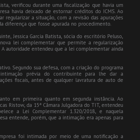
ista, verificou durante uma fiscalização que havia um
esa havia deixado de estornar créditos do ICMS. Ao
ar regularizar a situação, com a revisão das apurações
da diferença que fosse apurada no procedimento.
e, Jessica Garcia Batista, sócia do escritório Peluso,
 nova lei complementar que permite a regularização
. A autoridade entendeu que a lei complementar ainda
ativo. Segundo sua defesa, com a criação do programa
intimação prévia do contribuinte para lhe dar a
ções fiscais, antes de qualquer lavratura de auto de
tanto em primeira quanto em segunda instância. Ao
 Lucas Ristow, da 15ª Câmara Julgadora do TIT, entendeu
belece a Lei Complementar 1.320/2018, e naquela
resa entende, porém, que a intimação era apenas para
mpresa foi intimada por meio de uma notificação a