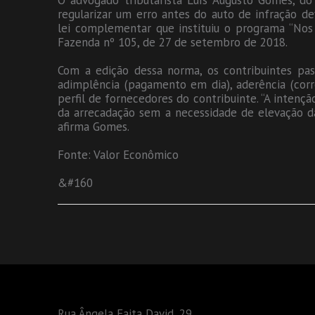
O advogado tributarista Luís Augusto Gomes, do 
regularizar um erro antes do auto de infração 
lei complementar que instituiu o programa “Nos
Fazenda nº 105, de 27 de setembro de 2018.
Com a edição dessa norma, os contribuintes pass
adimplência (pagamento em dia), aderência (corr
perfil de fornecedores do contribuinte. “A inten
da arrecadação sem a necessidade de elevação da 
afirma Gomes.
Fonte: Valor Econômico
&#160
Rua Ângela Faita David, 29