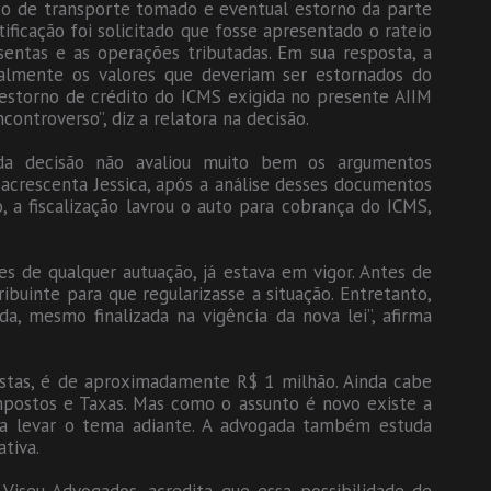
iço de transporte tomado e eventual estorno da parte
ficação foi solicitado que fosse apresentado o rateio
sentas e as operações tributadas. Em sua resposta, a
almente os valores que deveriam ser estornados do
e estorno de crédito do ICMS exigida no presente AIIM
controverso”, diz a relatora na decisão.
da decisão não avaliou muito bem os argumentos
 acrescenta Jessica, após a análise desses documentos
 a fiscalização lavrou o auto para cobrança do ICMS,
s de qualquer autuação, já estava em vigor. Antes de
ribuinte para que regularizasse a situação. Entretanto,
a, mesmo finalizada na vigência da nova lei”, afirma
ostas, é de aproximadamente R$ 1 milhão. Ainda cabe
mpostos e Taxas. Mas como o assunto é novo existe a
ra levar o tema adiante. A advogada também estuda
ativa.