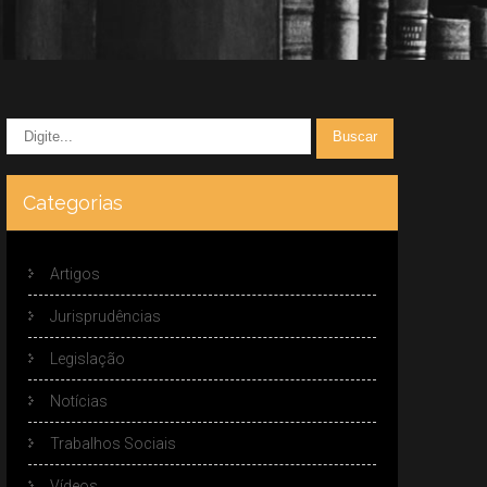
Categorias
Artigos
Jurisprudências
Legislação
Notícias
Trabalhos Sociais
Vídeos