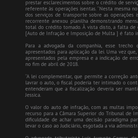
prestar esclarecimentos sobre o crédito de serv
referente às operações isentas. “Nesta mesma noti
dos serviços de transporte sobre as operações i
recorrente anexou planilha demonstrando mens
total do crédito tomado. À vista disto, a falta d
[Auto de Infração e Imposição de Multa ] é fato in
Para a advogada da companhia, esse trecho 
apresentados para aplicação da lei. Uma vez que,
apresentados pela empresa e a indicação de erro,
no fim de abril de 2018.
“A lei complementar, que permite a correção ante
lavrar o auto, o fiscal poderia ter intimado o cont
entenderam que a fiscalização deveria ser mantid
Jessica.
O valor do auto de infração, com as multas imp
recurso para a Câmara Superior do Tribunal de I
dificuldade de achar uma decisão paradigma pa
levar o caso ao Judiciário, esgotada a via administr