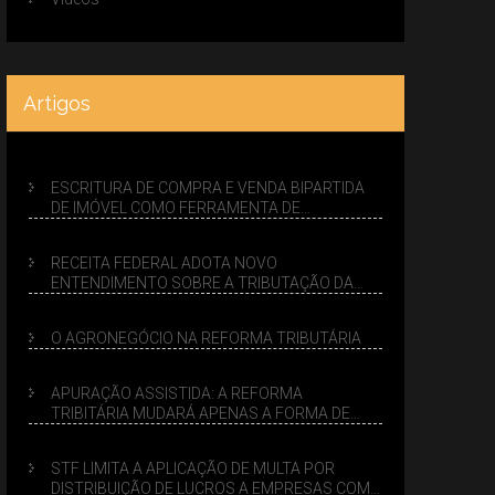
Artigos
ESCRITURA DE COMPRA E VENDA BIPARTIDA
DE IMÓVEL COMO FERRAMENTA DE
PLANEJAMENTO SUCESSÓRIO
RECEITA FEDERAL ADOTA NOVO
ENTENDIMENTO SOBRE A TRIBUTAÇÃO DA
VENDA DE IMÓVEIS NO LUCRO PRESUMIDO
O AGRONEGÓCIO NA REFORMA TRIBUTÁRIA
APURAÇÃO ASSISTIDA: A REFORMA
TRIBITÁRIA MUDARÁ APENAS A FORMA DE
CALCULAR TRIBUTOS OU TAMBÉM A GESTÃO
DE RISCOS DAS EMPRESAS?
STF LIMITA A APLICAÇÃO DE MULTA POR
DISTRIBUIÇÃO DE LUCROS A EMPRESAS COM