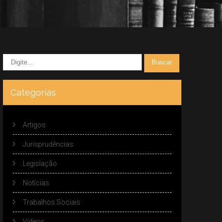
Categorias
Artigos
Jurisprudências
Legislação
Notícias
Trabalhos Sociais
Vídeos