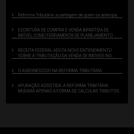
Reforma Tributária: a vantagem de quem se antecipa
ESCRITURA DE COMPRA E VENDA BIPARTIDA DE
IMÓVEL COMO FERRAMENTA DE PLANEJAMENTO
SUCESSÓRIO
RECEITA FEDERAL ADOTA NOVO ENTENDIMENTO
SOBRE A TRIBUTAÇÃO DA VENDA DE IMÓVEIS NO
LUCRO PRESUMIDO
O AGRONEGÓCIO NA REFORMA TRIBUTÁRIA
APURAÇÃO ASSISTIDA: A REFORMA TRIBITÁRIA
MUDARÁ APENAS A FORMA DE CALCULAR TRIBUTOS
OU TAMBÉM A GESTÃO DE RISCOS DAS EMPRESAS?