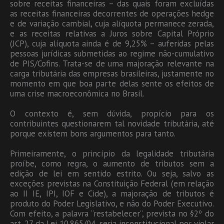
sobre receitas financeiras – das quais foram excluídas
as receitas financeiras decorrentes de operações hedge
e de variação cambial, cuja alíquota permanece zerada,
e as receitas relativas a Juros sobre Capital Próprio
(JCP), cuja alíquota ainda é de 9,25% – auferidas pelas
pessoas jurídicas submetidas ao regime não-cumulativo
de PIS/Cofins. Trata-se de uma majoração relevante na
carga tributária das empresas brasileiras, justamente no
momento em que boa parte delas sente os efeitos de
uma crise macroeconômica no Brasil.
O contexto é, sem dúvida, propício para os
contribuintes questionarem tal novidade tributária, até
porque existem bons argumentos para tanto.
Primeiramente, o princípio da legalidade tributária
proíbe, como regra, o aumento de tributos sem a
edição de lei em sentido estrito. Ou seja, salvo as
exceções previstas na Constituição Federal (em relação
ao II IE, IPI, IOF e Cide), a majoração de tributos é
produto do Poder Legislativo, e não do Poder Executivo.
Com efeito, a palavra “restabelecer”, prevista no §2º do
art. 27 da Lei 10.865/04, seria inconstitucional por violar