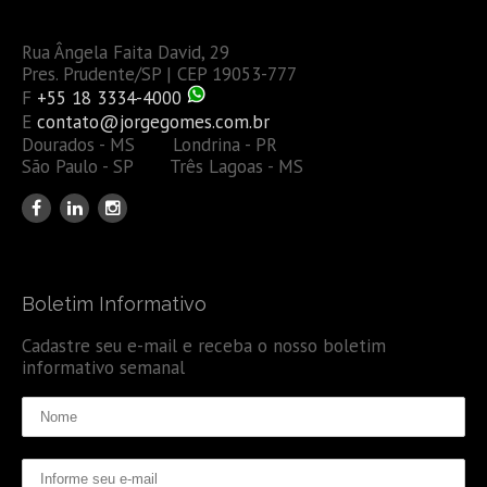
Rua Ângela Faita David, 29
Pres. Prudente/SP | CEP 19053-777
F
+55 18 3334-4000
E
contato@jorgegomes.com.br
Dourados - MS Londrina - PR
São Paulo - SP Três Lagoas - MS
Boletim Informativo
Cadastre seu e-mail e receba o nosso boletim
informativo semanal