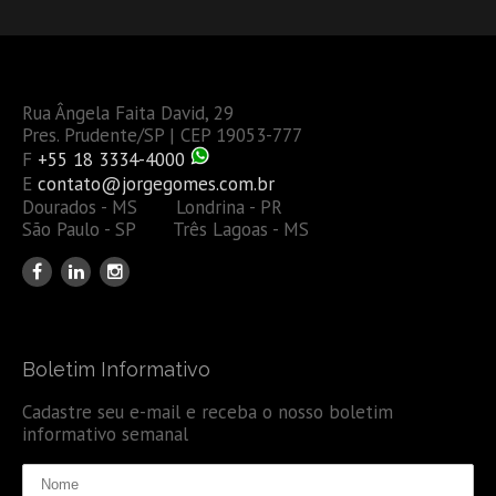
Rua Ângela Faita David, 29
Pres. Prudente/SP | CEP 19053-777
F
+55 18 3334-4000
E
contato@jorgegomes.com.br
Dourados - MS Londrina - PR
São Paulo - SP Três Lagoas - MS
Boletim Informativo
Cadastre seu e-mail e receba o nosso boletim
informativo semanal