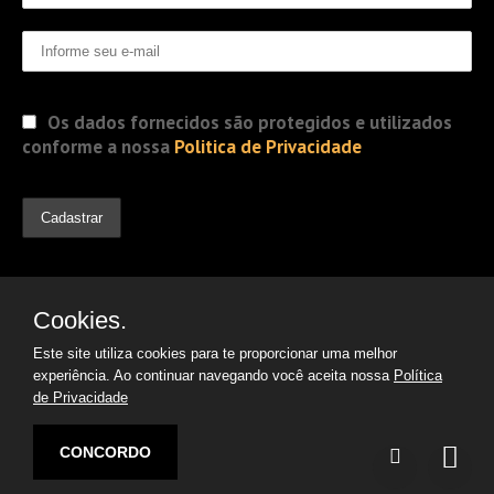
Os dados fornecidos são protegidos e utilizados
conforme a nossa
Politica de Privacidade
Cookies.
Este site utiliza cookies para te proporcionar uma melhor
experiência. Ao continuar navegando você aceita nossa
Política
de Privacidade
© 2019 Jorge Gomes
Advogados. Direitos Reservados
CONCORDO
Desenvolvido por:
Argon | Otimização de Sites