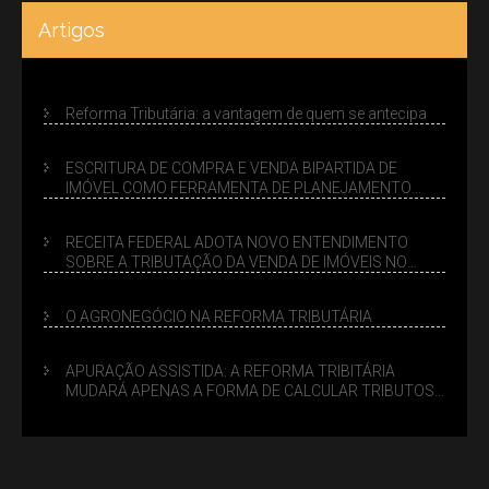
Artigos
Reforma Tributária: a vantagem de quem se antecipa
ESCRITURA DE COMPRA E VENDA BIPARTIDA DE
IMÓVEL COMO FERRAMENTA DE PLANEJAMENTO
SUCESSÓRIO
RECEITA FEDERAL ADOTA NOVO ENTENDIMENTO
SOBRE A TRIBUTAÇÃO DA VENDA DE IMÓVEIS NO
LUCRO PRESUMIDO
O AGRONEGÓCIO NA REFORMA TRIBUTÁRIA
APURAÇÃO ASSISTIDA: A REFORMA TRIBITÁRIA
MUDARÁ APENAS A FORMA DE CALCULAR TRIBUTOS
OU TAMBÉM A GESTÃO DE RISCOS DAS EMPRESAS?