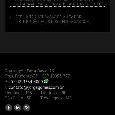
MUDARÁ APENAS A FORMA DE CALCULAR TRIBUTOS
OU TAMBÉM A GESTÃO DE RISCOS DAS EMPRESAS?
STF LIMITA A APLICAÇÃO DE MULTA POR
DISTRIBUIÇÃO DE LUCROS A EMPRESAS COM
DÉBITOS FEDERAIS: ANÁLISE DOS NOVOS CRITÉRIOS
Rua Ângela Faita David, 29
Pres. Prudente/SP | CEP 19053-777
F
+55 18 3334-4000
E
contato@jorgegomes.com.br
Dourados - MS Londrina - PR
São Paulo - SP Três Lagoas - MS