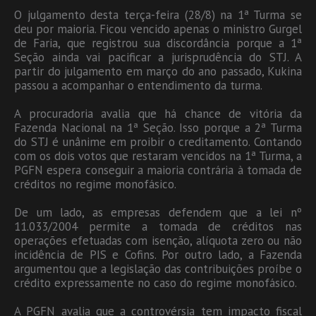
O julgamento desta terça-feira (28/8) na 1ª Turma se
deu por maioria. Ficou vencido apenas o ministro Gurgel
de Faria, que registrou sua discordância porque a 1ª
Seção ainda vai pacificar a jurisprudência do STJ. A
partir do julgamento em março do ano passado, Kukina
passou a acompanhar o entendimento da turma.
A procuradoria avalia que há chance de vitória da
Fazenda Nacional na 1ª Seção. Isso porque a 2ª Turma
do STJ é unânime em proibir o creditamento. Contando
com os dois votos que restaram vencidos na 1ª Turma, a
PGFN espera conseguir a maioria contrária à tomada de
créditos no regime monofásico.
De um lado, as empresas defendem que a lei nº
11.033/2004 permite a tomada de créditos nas
operações efetuadas com isenção, alíquota zero ou não
incidência de PIS e Cofins. Por outro lado, a Fazenda
argumentou que a legislação das contribuições proíbe o
crédito expressamente no caso do regime monofásico.
A PGFN avalia que a controvérsia tem impacto fiscal