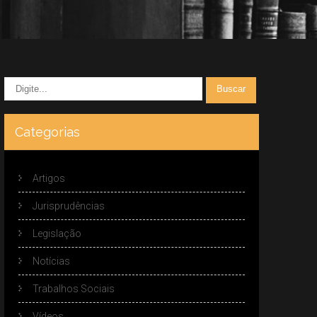
Categorias
Artigos
Jurisprudências
Legislação
Notícias
Trabalhos Sociais
Vídeos