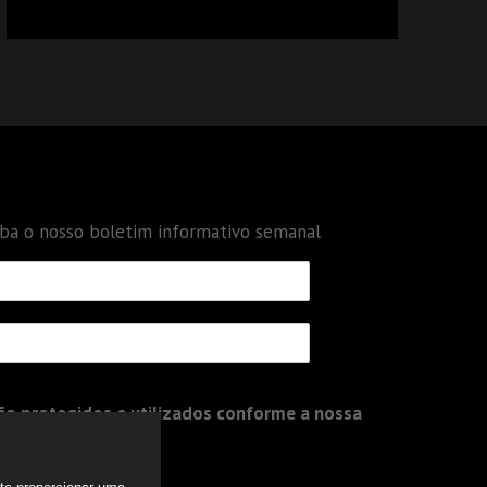
CALCULAR TRIBUTOS OU TAMBÉM A GESTÃO
DE RISCOS DAS EMPRESAS?
eba o nosso boletim informativo semanal
o protegidos e utilizados conforme a nossa