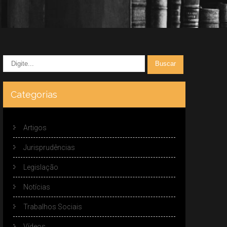
Categorias
Artigos
Jurisprudências
Legislação
Notícias
Trabalhos Sociais
Vídeos