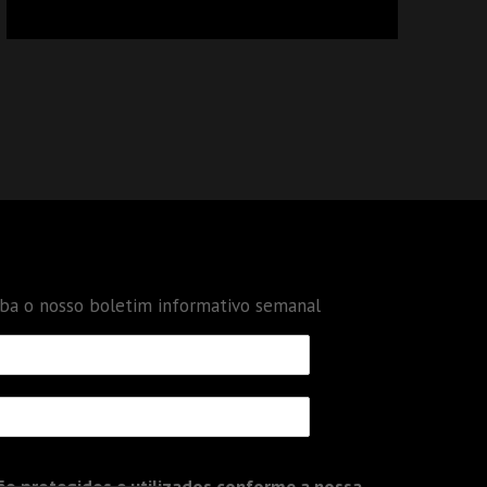
CALCULAR TRIBUTOS OU TAMBÉM A GESTÃO
DE RISCOS DAS EMPRESAS?
eba o nosso boletim informativo semanal