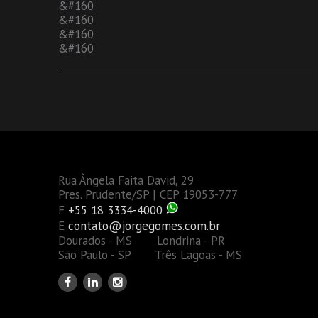
&#160
&#160
&#160
&#160
Rua Ângela Faita David, 29
Pres. Prudente/SP | CEP 19053-777
F
+55 18 3334-4000
E
contato@jorgegomes.com.br
Dourados - MS Londrina - PR
São Paulo - SP Três Lagoas - MS