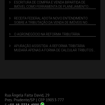
ESCRITURA DE COMPRA E VENDA BIPARTIDA DE
IMÓVEL COMO FERRAMENTA DE PLANEJAMENTO
SUCESSÓRIO
RECEITA FEDERAL ADOTA NOVO ENTENDIMENTO
SOBRE A TRIBUTAÇÃO DA VENDA DE IMÓVEIS NO
LUCRO PRESUMIDO
O AGRONEGÓCIO NA REFORMA TRIBUTÁRIA
APURAÇÃO ASSISTIDA: A REFORMA TRIBITÁRIA
MUDARÁ APENAS A FORMA DE CALCULAR TRIBUTOS
OU TAMBÉM A GESTÃO DE RISCOS DAS EMPRESAS?
Rua Ângela Faita David, 29
Pres. Prudente/SP | CEP 19053-777
F
+55 18 3334-4000