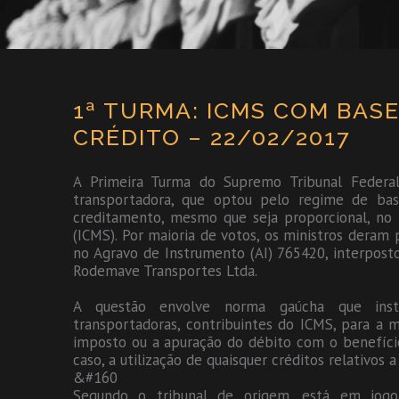
1ª TURMA: ICMS COM BAS
CRÉDITO – 22/02/2017
A Primeira Turma do Supremo Tribunal Feder
transportadora, que optou pelo regime de bas
creditamento, mesmo que seja proporcional, no 
(ICMS). Por maioria de votos, os ministros deram
no Agravo de Instrumento (AI) 765420, interpost
Rodemave Transportes Ltda.
A questão envolve norma gaúcha que insti
transportadoras, contribuintes do ICMS, para a
imposto ou a apuração do débito com o benefício
caso, a utilização de quaisquer créditos relativos a
&#160
Segundo o tribunal de origem, está em jogo