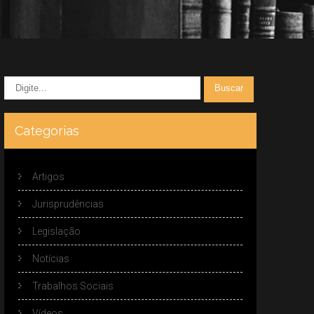
Categorias
Artigos
Jurisprudências
Legislação
Notícias
Trabalhos Sociais
Vídeos