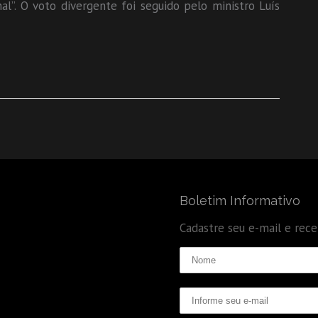
al”. O voto divergente foi seguido pelo ministro Luís
Boletim Informativo
Cadastre seu e-mail e rec