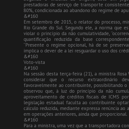
prestadoras de serviço de transporte consistent
80%, condicionada ao abandono do regime de apur
&#160
Em setembro de 2015, o relator do processo, min
Rio Grande do Sul. Segundo ele, a norma que est
violar o princípio da não cumulatividade, “ocorr
quantificação reduzida da base correspondent
“Presente o regime opcional, há de se preserva
implica o dever de a lei resguardar o uso dos créd
&#160
Voto-vista
&#160
Na sessão desta terça-feira (21), a ministra Rosa
considerar que o recurso extraordinário de
favoravelmente ao contribuinte, possibilitando o 
observou que, à luz do princípio da não cumula
aproveitamento de créditos fiscais de ICMS p
legislação estadual faculta ao contribuinte opt
cálculo reduzida, mediante expressa renúncia ao 
em operações anteriores, ainda que proporcional.
&#160
Para a ministra, uma vez que a transportadora con