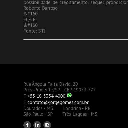
possibilidade de creditamento, sequer proporcion
Roberto Barroso.
&#160
EC/CR
&#160
Fonte: STJ
Rua Ângela Faita David, 29
Pres. Prudente/SP | CEP 19053-777
F
+55 18 3334-4000
E
contato@jorgegomes.com.br
Dourados - MS Londrina - PR
São Paulo - SP Três Lagoas - MS