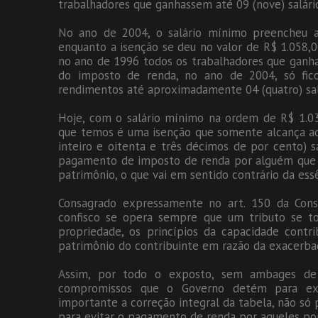
trabalhadores que ganhassem até 09 (nove) salári
No ano de 2004, o salário mínimo preencheu a 
enquanto a isenção se deu no valor de R$ 1.058,00
no ano de 1996 todos os trabalhadores que ganha
do imposto de renda, no ano de 2004, só fic
rendimentos até aproximadamente 04 (quatro) sal
Hoje, com o salário mínimo na ordem de R$ 1.039
que temos é uma isenção que somente alcança a
inteiro e oitenta e três décimos de por cento) 
pagamento de imposto de renda por alguém que n
patrimônio, o que vai em sentido contrário da ess
Consagrado expressamente no art. 150 da Const
confisco se opera sempre que um tributo se to
propriedade, os princípios da capacidade contri
patrimônio do contribuinte em razão da exacerba
Assim, por todo o exposto, sem ambages de
compromissos que o Governo detém para exer
importante a correção integral da tabela, não só 
para evitar o pagamento de renda por aqueles por