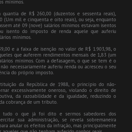
os mínimos.
quantia de R$ 260,00 (duzentos e sessenta reais),
 (Um mil e cinquenta e oito reais), ou seja, enquanto
ssem até 09 (nove) salários mínimos estavam isentos
ou isento do imposto de renda aquele que auferiu
ários mínimos.
,00 e a faixa de isenção no valor de R$ 1.903,98, o
queles que auferem rendimentos mensais de 1,83 (um
salários mínimos. Com a defasagem, o que se tem é o
ão necessariamente auferiu renda ou acresceu o seu
ência do próprio imposto.
ituição da República de 1988, o princípio do não-
rnar excessivamente oneroso, violando o direito de
butiva, da razoabilidade e da igualdade, reduzindo o
da cobrança de um tributo.
 tudo o que já foi dito e sermos sabedores dos
citar sua administração, se revela sobremaneira
para anular os efeitos da infração, mas principalmente
 aqueles que não tenham auferido ganhos reais.