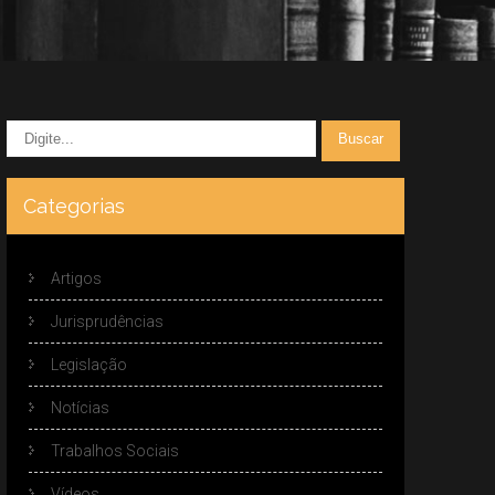
Categorias
Artigos
Jurisprudências
Legislação
Notícias
Trabalhos Sociais
Vídeos