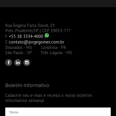
Rua Ângela Faita David, 29
Pres. Prudente/SP | CEP 19053-777
F
+55 18 3334-4000
E
contato@jorgegomes.com.br
Dourados - MS Londrina - PR
São Paulo - SP Três Lagoas - MS
Boletim Informativo
Cadastre seu e-mail e receba o nosso boletim
informativo semanal