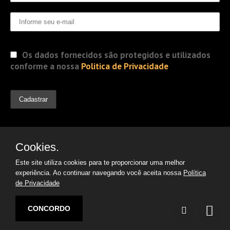
Os dados fornecidos são protegidos e utilizados
conforme a nossa
Politica de Privacidade
Cookies.
Este site utiliza cookies para te proporcionar uma melhor
experiência. Ao continuar navegando você aceita nossa
Política
de Privacidade
© 2019 Jorge Gomes
Advogados. Direitos Reservados
CONCORDO
Desenvolvido por:
Argon | Otimização de Sites