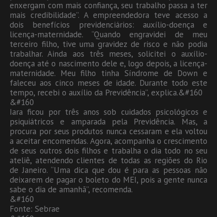
enxergam com mais confiança, seu trabalho passa a ter
mais credibilidade”. A empreendedora teve acesso a
dois benefícios previdenciários: auxílio-doença e
licença-maternidade. “Quando engravidei de meu
terceiro filho, tive uma gravidez de risco e não podia
trabalhar. Ainda aos três meses, solicitei o auxílio-
doença até o nascimento dele e, logo depois, a licença-
maternidade. Meu filho tinha Síndrome de Down e
faleceu aos cinco meses de idade. Durante todo este
tempo, recebi o auxílio da Previdência”, explica.&#160
&#160
Iara ficou por três anos sob cuidados psicológicos e
psiquiátricos e amparada pela Previdência. Mas, a
procura por seus produtos nunca cessaram e ela voltou
a aceitar encomendas. Agora, acompanha o crescimento
de seus outros dois filhos e trabalha o dia todo no seu
ateliê, atendendo clientes de todas as regiões do Rio
de Janeiro. “Uma dica que dou é para as pessoas não
deixarem de pagar o boleto do MEI, pois a gente nunca
sabe o dia de amanhã”, recomenda.
&#160
Fonte: Sebrae