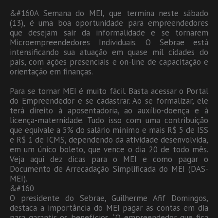
&#160A Semana do MEI, que termina neste sábado
(13), é uma boa oportunidade para empreendedores
que desejam sair da informalidade e se tornarem
Microempreendedores Individuais. O Sebrae está
intensificando sua atuação em quase mil cidades do
país, com ações presenciais e on-line de capacitação e
orientação em finanças.
Para se tornar MEI é muito fácil. Basta acessar o Portal
do Empreendedor e se cadastrar. Ao se formalizar, ele
terá direito à aposentadoria, ao auxílio-doença e à
licença-maternidade. Tudo isso com uma contribuição
que equivale a 5% do salário mínimo e mais R$ 5 de ISS
e R$ 1 de ICMS, dependendo da atividade desenvolvida,
em um único boleto, que vence o dia 20 de todo mês.
Veja aqui dez dicas para o MEI e como pagar o
Documento de Arrecadação Simplificada do MEI (DAS-
MEI).
&#160
O presidente do Sebrae, Guilherme Afif Domingos,
destaca a importância do MEI pagar as contas em dia
para garantir os benefícios. “O empreendedor que fica