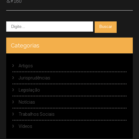
&#160
Categorias
Artigos
Jurisprudências
Legislação
Notícias
Trabalhos Sociais
Vídeos