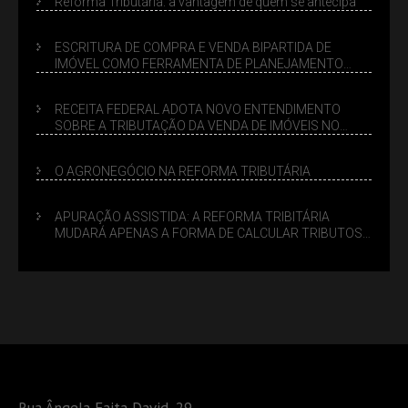
Reforma Tributária: a vantagem de quem se antecipa
ESCRITURA DE COMPRA E VENDA BIPARTIDA DE
IMÓVEL COMO FERRAMENTA DE PLANEJAMENTO
SUCESSÓRIO
RECEITA FEDERAL ADOTA NOVO ENTENDIMENTO
SOBRE A TRIBUTAÇÃO DA VENDA DE IMÓVEIS NO
LUCRO PRESUMIDO
O AGRONEGÓCIO NA REFORMA TRIBUTÁRIA
APURAÇÃO ASSISTIDA: A REFORMA TRIBITÁRIA
MUDARÁ APENAS A FORMA DE CALCULAR TRIBUTOS
OU TAMBÉM A GESTÃO DE RISCOS DAS EMPRESAS?
Rua Ângela Faita David, 29