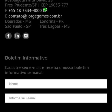
Pres. Prudente/SP | CEP 19053-777
F
+55 18 3334-4000
E
contato@jorgegomes.com.br
Dourados - MS Londrina - PR
São Paulo - SP Três Lagoas - MS
Boletim Informativo
Cadastre seu e-mail e receba o nosso boletim
informativo semanal