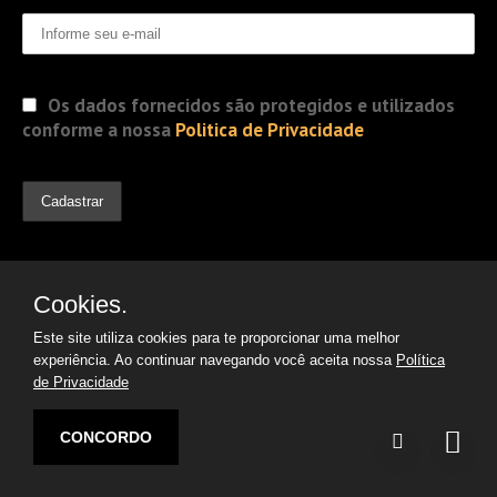
Os dados fornecidos são protegidos e utilizados
conforme a nossa
Politica de Privacidade
Cookies.
Este site utiliza cookies para te proporcionar uma melhor
experiência. Ao continuar navegando você aceita nossa
Política
de Privacidade
© 2019 Jorge Gomes
Advogados. Direitos Reservados
CONCORDO
Desenvolvido por:
Argon | Otimização de Sites