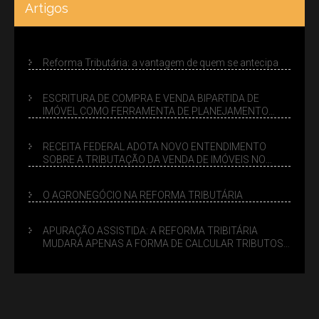
Artigos
Reforma Tributária: a vantagem de quem se antecipa
ESCRITURA DE COMPRA E VENDA BIPARTIDA DE
IMÓVEL COMO FERRAMENTA DE PLANEJAMENTO
SUCESSÓRIO
RECEITA FEDERAL ADOTA NOVO ENTENDIMENTO
SOBRE A TRIBUTAÇÃO DA VENDA DE IMÓVEIS NO
LUCRO PRESUMIDO
O AGRONEGÓCIO NA REFORMA TRIBUTÁRIA
APURAÇÃO ASSISTIDA: A REFORMA TRIBITÁRIA
MUDARÁ APENAS A FORMA DE CALCULAR TRIBUTOS
OU TAMBÉM A GESTÃO DE RISCOS DAS EMPRESAS?