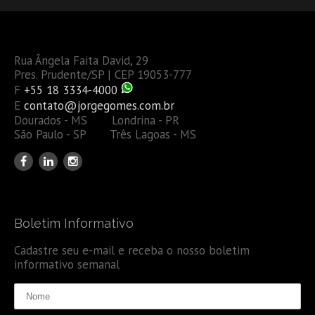
Rua Ângela Faita David, 29
Pres. Prudente/SP | CEP 19053-777
F
+55 18 3334-4000
E
contato@jorgegomes.com.br
Dourados - MS Londrina - PR
São Paulo - SP Três Lagoas - MS
Boletim Informativo
Cadastre seu e-mail e receba o nosso boletim
informativo semanal