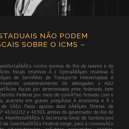
ESTADUAIS NÃO PODEM
CAIS SOBRE O ICMS –
anifestaÃ§Ã£o contra normas do Rio de Janeiro e do
ios fiscais relativos Ã s OperaÃ§Ãµes relativas Ã
§Ãµes de ServiÃ§os de Transporte Interestadual e
vernadores unilateralmente. Os advogados a AGU
efÃ­cios fiscais por determinado ente federado, sem
istrito Federal por meio de convÃªnio firmado com o
ia, acarreta em graves prejuÃ­zos Ã economia e Ã s
r de SÃ£o Paulo ajuizou duas AÃ§Ãµes Diretas de
nÂº 43.502/12 e 43.503, ambas do governador do Rio de
o. ManifestaÃ§Ã£o A Secretaria-Geral de Contencioso
0 da ConstituiÃ§Ã£o Federal exige, para a concessÃ£o