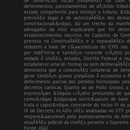
de benefÃ­cios fiscais (reduÃ§Ã£o da base de
deferimentos, parcelamentos de dÃ¡bitos tribut&a
estado competente para instituir o tributo. &l
previsÃ£o legal e de autorizaÃ§Ã£o dos demais
constitucionais&rdquo, diz um trecho da mani
advogados da AGU explicaram que foi deter
estabelecimentos inscritos no Cadastro de Cont
prevista na ConstituiÃ§Ã£o e a separaÃ§Ã£o d
reduzem a base de c&aacutelculo do ICMS nas 
por indÃºstria e tambÃ¡m concede crÃ¡dito pr
vedado Ã UniÃ£o, estados, Distrito Federal e m
estabelecer uma lei formal ou sem deliberaÃ§Ã£o 
demonstra que a concessÃ£o unilateral de bene
gerar tambÃ¡m graves prejuÃ­zos Ã economia e Ã
deferimento parcial dos pedidos formulados pelo
decretos cariocas. Quanto ao de Mato Grosso, 
expressÃµes &ldquoo crÃ¡dito presumido de q
como&rdquo &ldquoque servir&aacute de base p
trata o caput&rdquo, constante do inciso VI do
IX do Decreto. As ADIs sÃ£o analisadas no STF pe
respons&aacutevel pelo assessoramento do Advo
atuaÃ§Ã£o judicial da UniÃ£o perante o Supremo.
Fonte: AGU