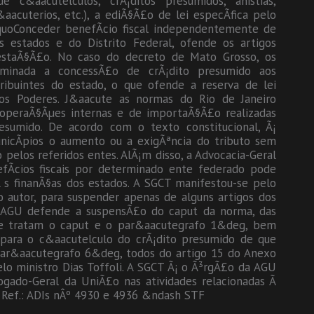
 c&aacutelculos, crÃ¡ditos presumidos, anistias,
acuterios, etc.), a ediÃ§Ã£o de lei especÃ­fica pelo
dquoConceder benefÃ­cio fiscal independentemente de
 estados e do Distrito Federal, ofende os artigos
festaÃ§Ã£o. No caso do decreto de Mato Grosso, os
minada a concessÃ£o de crÃ¡dito presumido aos
ribuintes do estado, o que ofende a reserva de lei
os Poderes. J&aacute as normas do Rio de Janeiro
operaÃ§Ãµes internas e de importaÃ§Ã£o realizadas
esumido. De acordo com o texto constitucional, Ã¡
unicÃ­pios o aumento ou a exigÃªncia do tributo sem
pelos referidos entes. AlÃ¡m disso, a Advocacia-Geral
fÃ­cios fiscais por determinado ente federado pode
 s finanÃ§as dos estados. A SGCT manifestou-se pelo
 autor, para suspender apenas de alguns artigos dos
a AGU defende a suspensÃ£o do caput da norma, das
ue tratam o caput e o par&aacutegrafo 1&deg, bem
ara o c&aacutelculo do crÃ¡dito presumido de que
 par&aacutegrafo 6&deg, todos do artigo 15 do Anexo
lo ministro Dias Toffoli. A SGCT Ã¡ o Ã³rgÃ£o da AGU
gado-Geral da UniÃ£o nas atividades relacionadas Ã
 Ref.: ADIs nÂº 4930 e 4936 &ndash STF