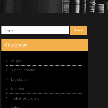
Categorias
Artigos
Jurisprudências
Legislação
Notícias
Trabalhos Sociais
Vídeos