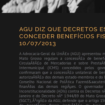
AGU DIZ QUE DECRETOS 
CONCEDER BENEFÍCIOS FIS
10/07/2013
A Advocacia-Geral da UniÃ£o (AGU) apresentou m
Mato Grosso regulam a concessÃ£o de benefÃ­c
CirculaÃ§Ã£o de Mercadorias e sobre PrestaÃ
Intermunicipal (ICMS) concedidos pelos go
confirmaram que a concessÃ£o unilateral de ben
autorizaÃ§Ã£o dos demais estado-membros e do D
Conselho Nacional de PolÃ­tica Fazend&aacuter
finanÃ§as das demais regiÃµes. O governado
Inconstitucionalidade (ADIs) contra os Decretos 
Janeiro e do Decreto nÂº 1.944/89 do Mato Gross
(SGCT), Ã³rgÃ£o da AGU, defende que o artigo 15