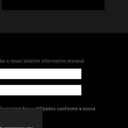
CALCULAR TRIBUTOS OU TAMBÉM A GESTÃO
DE RISCOS DAS EMPRESAS?
eba o nosso boletim informativo semanal
o protegidos e utilizados conforme a nossa