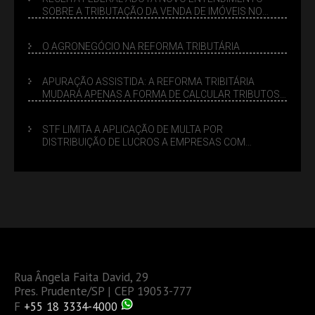
SOBRE A TRIBUTAÇÃO DA VENDA DE IMÓVEIS NO
LUCRO PRESUMIDO
O AGRONEGÓCIO NA REFORMA TRIBUTÁRIA
APURAÇÃO ASSISTIDA: A REFORMA TRIBITÁRIA
MUDARÁ APENAS A FORMA DE CALCULAR TRIBUTOS
OU TAMBÉM A GESTÃO DE RISCOS DAS EMPRESAS?
STF LIMITA A APLICAÇÃO DE MULTA POR
DISTRIBUIÇÃO DE LUCROS A EMPRESAS COM
DÉBITOS FEDERAIS: ANÁLISE DOS NOVOS CRITÉRIOS
Rua Ângela Faita David, 29
Pres. Prudente/SP | CEP 19053-777
F
+55 18 3334-4000