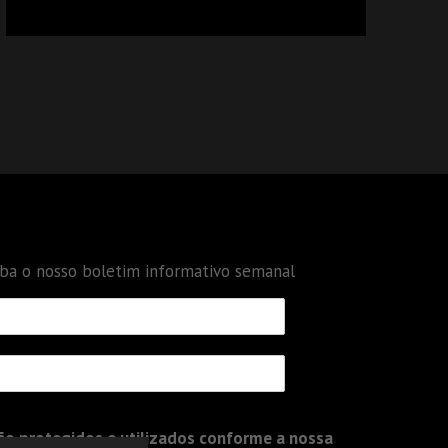
CALCULAR TRIBUTOS OU TAMBÉM A GESTÃO
DE RISCOS DAS EMPRESAS?
eba o nosso boletim informativo semanal
o protegidos e utilizados conforme a nossa