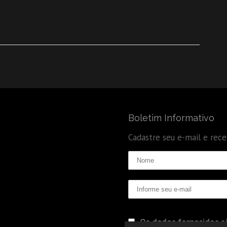
Boletim Informativo
Cadastre seu e-mail e rec
Os dados fornecidos sã