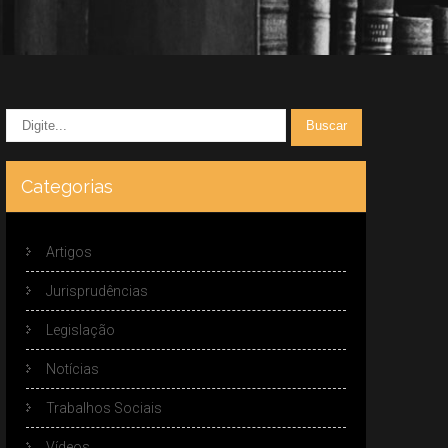
Categorias
Artigos
Jurisprudências
Legislação
Notícias
Trabalhos Sociais
Vídeos