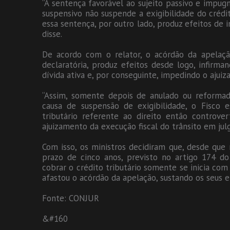
“A sentença favorável ao sujeito passivo e impug
suspensivo não suspende a exigibilidade do crédi
essa sentença, por outro lado, produz efeitos de 
disse.
De acordo com o relator, o acórdão da apelaçã
declaratória, produz efeitos desde logo, infirm
dívida ativa e, por conseguinte, impedindo o ajuiz
“Assim, somente depois de anulado ou reforma
causa de suspensão de exigibilidade, o Fisco 
tributário referente ao direito então controve
ajuizamento da execução fiscal do trânsito em jul
Com isso, os ministros decidiram que, desde que 
prazo de cinco anos, previsto no artigo 174 do 
cobrar o crédito tributário somente se inicia com
afastou o acórdão da apelação, sustando os seus 
Fonte: CONJUR
&#160