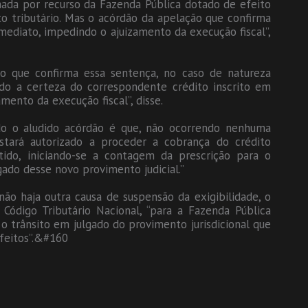
nada por recurso da Fazenda Pública dotado de efeito
to tributário. Mas o acórdão da apelação que confirma
imediato, impedindo o ajuizamento da execução fiscal”,
o que confirma essa sentença, no caso de natureza
ando a certeza do correspondente crédito inscrito em
amento da execução fiscal”, disse.
do o aludido acórdão é que, não ocorrendo nenhuma
estará autorizado a proceder a cobrança do crédito
rtido, iniciando-se a contagem da prescrição para o
gado desse novo provimento judicial.”
não haja outra causa de suspensão da exigibilidade, o
Código Tributário Nacional, “para a Fazenda Pública
 o trânsito em julgado do provimento jurisdicional que
efeitos”.&#160