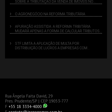
SOBRE A TRIBUTAÇÃO DA VENDA DE IMÓVEIS NO
LUCRO PRESUMIDO
O AGRONEGÓCIO NA REFORMA TRIBUTÁRIA
APURAÇÃO ASSISTIDA: A REFORMA TRIBITÁRIA
MUDARÁ APENAS A FORMA DE CALCULAR TRIBUTOS
OU TAMBÉM A GESTÃO DE RISCOS DAS EMPRESAS?
STF LIMITA A APLICAÇÃO DE MULTA POR
DISTRIBUIÇÃO DE LUCROS A EMPRESAS COM
DÉBITOS FEDERAIS: ANÁLISE DOS NOVOS CRITÉRIOS
Rua Ângela Faita David, 29
Pres. Prudente/SP | CEP 19053-777
F
+55 18 3334-4000
E
contato@jorgegomes.com.br