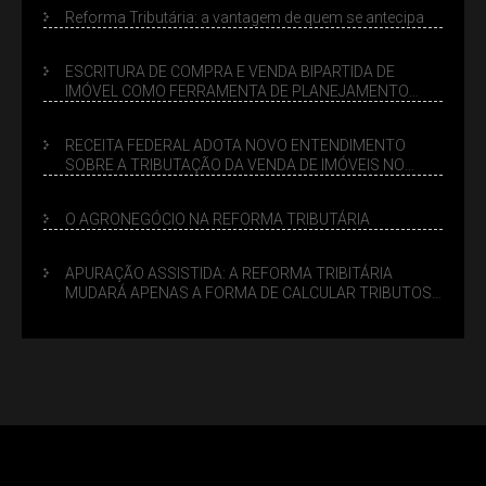
Reforma Tributária: a vantagem de quem se antecipa
ESCRITURA DE COMPRA E VENDA BIPARTIDA DE
IMÓVEL COMO FERRAMENTA DE PLANEJAMENTO
SUCESSÓRIO
RECEITA FEDERAL ADOTA NOVO ENTENDIMENTO
SOBRE A TRIBUTAÇÃO DA VENDA DE IMÓVEIS NO
LUCRO PRESUMIDO
O AGRONEGÓCIO NA REFORMA TRIBUTÁRIA
APURAÇÃO ASSISTIDA: A REFORMA TRIBITÁRIA
MUDARÁ APENAS A FORMA DE CALCULAR TRIBUTOS
OU TAMBÉM A GESTÃO DE RISCOS DAS EMPRESAS?