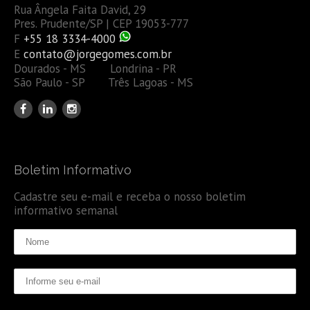
Rua Ângela Faita David, 29
Pres. Prudente/SP | CEP 19053-777
F
+55 18 3334-4000
E
contato@jorgegomes.com.br
Dourados - MS Londrina - PR
São Paulo - SP Três Lagoas - MS
Boletim Informativo
Cadastre seu e-mail e receba o nosso boletim
informativo semanal