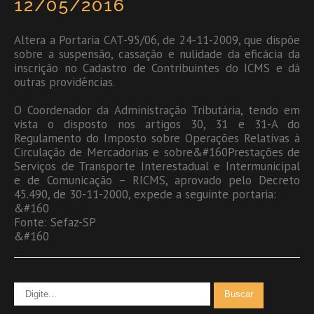
12/05/2016
Altera a Portaria CAT-95/06, de 24-11-2009, que dispõe
sobre a suspensão, cassação e nulidade da eficácia da
inscrição no Cadastro de Contribuintes do ICMS e dá
outras providências.
O Coordenador da Administração Tributária, tendo em
vista o disposto nos artigos 30, 31 e 31-A do
Regulamento do Imposto sobre Operações Relativas à
Circulação de Mercadorias e sobre&#160Prestações de
Serviços de Transporte Interestadual e Intermunicipal
e de Comunicação – RICMS, aprovado pelo Decreto
45.490, de 30-11-2000, expede a seguinte portaria:
&#160
Fonte: Sefaz-SP
&#160