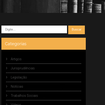
Categorias
Artigos
Jurisprudências
Legislação
Notícias
Trabalhos Sociais
Vídeos