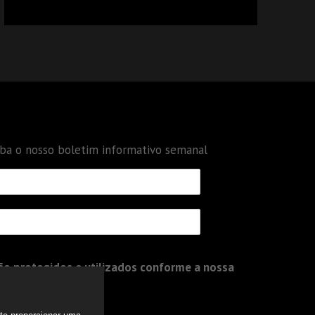
CALCULAR TRIBUTOS OU TAMBÉM A GESTÃO
DE RISCOS DAS EMPRESAS?
eba o nosso boletim informativo semanal
o protegidos e utilizados conforme a nossa