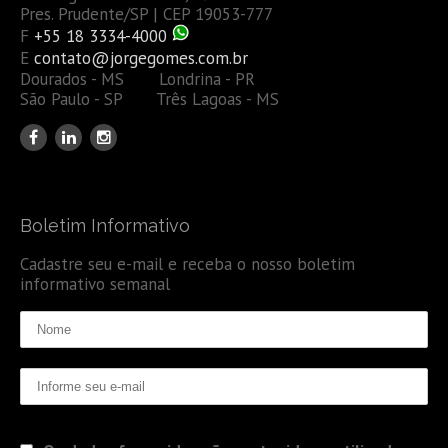
Pres. Prudente/SP | CEP 19053-777
F
+55 18 3334-4000
E
contato@jorgegomes.com.br
Dourados - MS Londrina - PR
São Paulo - SP Três Lagoas - MS
Boletim Informativo
Cadastre seu e-mail e receba o nosso boletim
informativo semanal