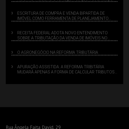
ESCRITURA DE COMPRA E VENDA BIPARTIDA DE
IMÓVEL COMO FERRAMENTA DE PLANEJAMENTO
SUCESSÓRIO
RECEITA FEDERAL ADOTA NOVO ENTENDIMENTO
SOBRE A TRIBUTAÇÃO DA VENDA DE IMÓVEIS NO
LUCRO PRESUMIDO
O AGRONEGÓCIO NA REFORMA TRIBUTÁRIA
APURAÇÃO ASSISTIDA: A REFORMA TRIBITÁRIA
MUDARÁ APENAS A FORMA DE CALCULAR TRIBUTOS
OU TAMBÉM A GESTÃO DE RISCOS DAS EMPRESAS?
Rua Ângela Faita David, 29