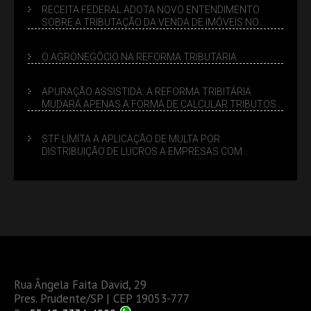
RECEITA FEDERAL ADOTA NOVO ENTENDIMENTO
SOBRE A TRIBUTAÇÃO DA VENDA DE IMÓVEIS NO
LUCRO PRESUMIDO
O AGRONEGÓCIO NA REFORMA TRIBUTÁRIA
APURAÇÃO ASSISTIDA: A REFORMA TRIBITÁRIA
MUDARÁ APENAS A FORMA DE CALCULAR TRIBUTOS
OU TAMBÉM A GESTÃO DE RISCOS DAS EMPRESAS?
STF LIMITA A APLICAÇÃO DE MULTA POR
DISTRIBUIÇÃO DE LUCROS A EMPRESAS COM
DÉBITOS FEDERAIS: ANÁLISE DOS NOVOS CRITÉRIOS
Rua Ângela Faita David, 29
Pres. Prudente/SP | CEP 19053-777