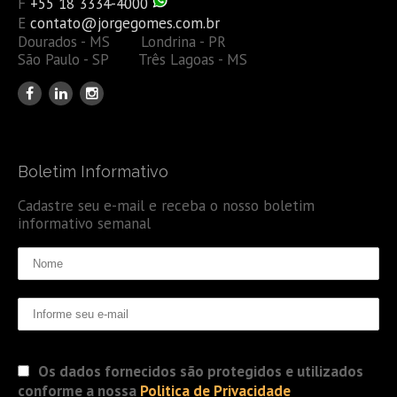
F
+55 18 3334-4000
E
contato@jorgegomes.com.br
Dourados - MS Londrina - PR
São Paulo - SP Três Lagoas - MS
Boletim Informativo
Cadastre seu e-mail e receba o nosso boletim
informativo semanal
Os dados fornecidos são protegidos e utilizados
conforme a nossa
Politica de Privacidade