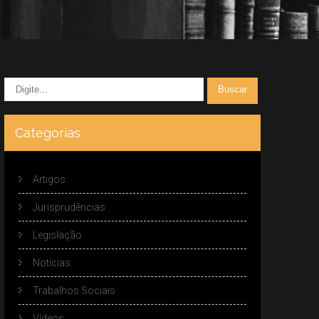
Categorias
Artigos
Jurisprudências
Legislação
Notícias
Trabalhos Sociais
Vídeos