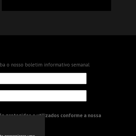
CALCULAR TRIBUTOS OU TAMBÉM A GESTÃO
DE RISCOS DAS EMPRESAS?
eba o nosso boletim informativo semanal
o protegidos e utilizados conforme a nossa