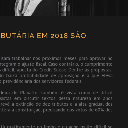
BUTÁRIA EM 2018 SÃO
isará trabalhar nos próximos meses para aprovar no
tegram o ajuste fiscal. Caso contrário, o cumprimento
s difícil, aposta do Credit Suisse. Dentre as propostas,
o baixa probabilidade de aprovação é a que eleva
previdênciária dos servidores federais.
ndeira do Planalto, também é vista como de difícil
sistas em discutir textos dessa natureza em anos
 prevê a extinção de dez tributos e a alta gradual dos
tera a constituiçaõ, precisando dos votos de 60% dos
stá praticamente no limbo e eu acho muito difícil se