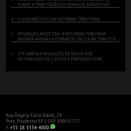
SOBRE A TRIBUTAÇÃO DA VENDA DE IMÓVEIS NO
LUCRO PRESUMIDO
O AGRONEGÓCIO NA REFORMA TRIBUTÁRIA
APURAÇÃO ASSISTIDA: A REFORMA TRIBITÁRIA
MUDARÁ APENAS A FORMA DE CALCULAR TRIBUTOS
OU TAMBÉM A GESTÃO DE RISCOS DAS EMPRESAS?
STF LIMITA A APLICAÇÃO DE MULTA POR
DISTRIBUIÇÃO DE LUCROS A EMPRESAS COM
DÉBITOS FEDERAIS: ANÁLISE DOS NOVOS CRITÉRIOS
Rua Ângela Faita David, 29
Pres. Prudente/SP | CEP 19053-777
F
+55 18 3334-4000