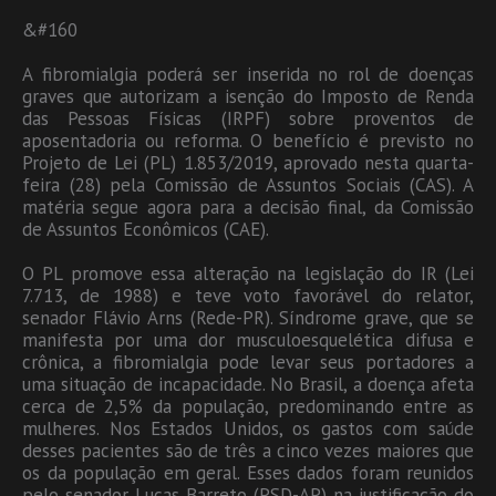
&#160
A fibromialgia poderá ser inserida no rol de doenças
graves que autorizam a isenção do Imposto de Renda
das Pessoas Físicas (IRPF) sobre proventos de
aposentadoria ou reforma. O benefício é previsto no
Projeto de Lei (PL) 1.853/2019, aprovado nesta quarta-
feira (28) pela Comissão de Assuntos Sociais (CAS). A
matéria segue agora para a decisão final, da Comissão
de Assuntos Econômicos (CAE).
O PL promove essa alteração na legislação do IR (Lei
7.713, de 1988) e teve voto favorável do relator,
senador Flávio Arns (Rede-PR). Síndrome grave, que se
manifesta por uma dor musculoesquelética difusa e
crônica, a fibromialgia pode levar seus portadores a
uma situação de incapacidade. No Brasil, a doença afeta
cerca de 2,5% da população, predominando entre as
mulheres. Nos Estados Unidos, os gastos com saúde
desses pacientes são de três a cinco vezes maiores que
os da população em geral. Esses dados foram reunidos
pelo senador Lucas Barreto (PSD-AP) na justificação do