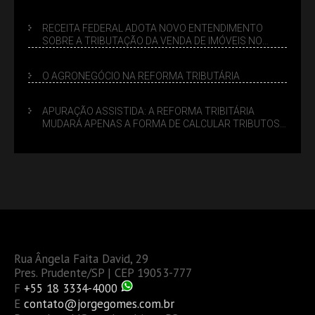
SUCESSÓRIO
RECEITA FEDERAL ADOTA NOVO ENTENDIMENTO
SOBRE A TRIBUTAÇÃO DA VENDA DE IMÓVEIS NO
LUCRO PRESUMIDO
O AGRONEGÓCIO NA REFORMA TRIBUTÁRIA
APURAÇÃO ASSISTIDA: A REFORMA TRIBITÁRIA
MUDARÁ APENAS A FORMA DE CALCULAR TRIBUTOS
OU TAMBÉM A GESTÃO DE RISCOS DAS EMPRESAS?
Rua Ângela Faita David, 29
Pres. Prudente/SP | CEP 19053-777
F
+55 18 3334-4000
E
contato@jorgegomes.com.br