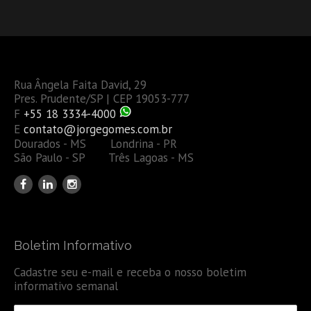
Rua Ângela Faita David, 29
Pres. Prudente/SP | CEP 19053-777
F
+55 18 3334-4000
E
contato@jorgegomes.com.br
Dourados - MS Londrina - PR
São Paulo - SP Três Lagoas - MS
Boletim Informativo
Cadastre seu e-mail e receba o nosso boletim
informativo semanal