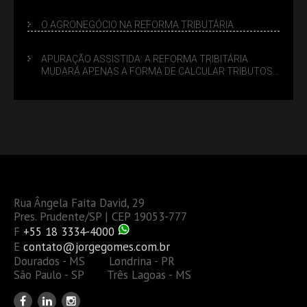
LUCRO PRESUMIDO
O AGRONEGÓCIO NA REFORMA TRIBUTÁRIA
APURAÇÃO ASSISTIDA: A REFORMA TRIBITÁRIA
MUDARÁ APENAS A FORMA DE CALCULAR TRIBUTOS
OU TAMBÉM A GESTÃO DE RISCOS DAS EMPRESAS?
Rua Ângela Faita David, 29
Pres. Prudente/SP | CEP 19053-777
F
+55 18 3334-4000
E
contato@jorgegomes.com.br
Dourados - MS Londrina - PR
São Paulo - SP Três Lagoas - MS