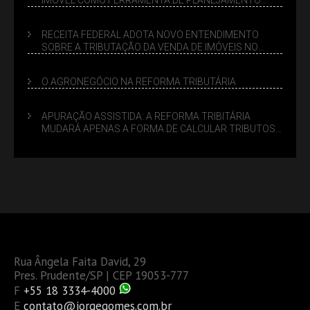
SUCESSÓRIO
RECEITA FEDERAL ADOTA NOVO ENTENDIMENTO
SOBRE A TRIBUTAÇÃO DA VENDA DE IMÓVEIS NO
LUCRO PRESUMIDO
O AGRONEGÓCIO NA REFORMA TRIBUTÁRIA
APURAÇÃO ASSISTIDA: A REFORMA TRIBITÁRIA
MUDARÁ APENAS A FORMA DE CALCULAR TRIBUTOS
OU TAMBÉM A GESTÃO DE RISCOS DAS EMPRESAS?
Rua Ângela Faita David, 29
Pres. Prudente/SP | CEP 19053-777
F
+55 18 3334-4000
E
contato@jorgegomes.com.br