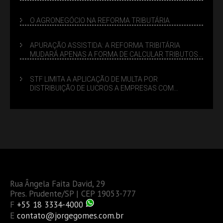
LUCRO PRESUMIDO
O AGRONEGÓCIO NA REFORMA TRIBUTÁRIA
APURAÇÃO ASSISTIDA: A REFORMA TRIBITÁRIA
MUDARÁ APENAS A FORMA DE CALCULAR TRIBUTOS
OU TAMBÉM A GESTÃO DE RISCOS DAS EMPRESAS?
STF LIMITA A APLICAÇÃO DE MULTA POR
DISTRIBUIÇÃO DE LUCROS A EMPRESAS COM
DÉBITOS FEDERAIS: ANÁLISE DOS NOVOS CRITÉRIOS
Rua Ângela Faita David, 29
Pres. Prudente/SP | CEP 19053-777
F
+55 18 3334-4000
E
contato@jorgegomes.com.br