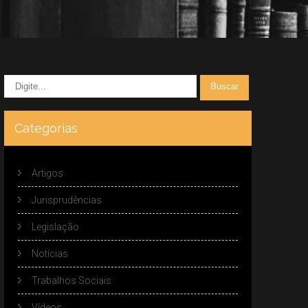
Categorias
Artigos
Jurisprudências
Legislação
Notícias
Trabalhos Sociais
Vídeos