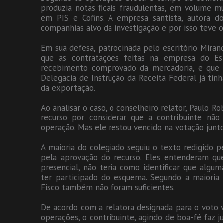
produzia notas ficais fraudulentas, em volume mu
em PIS e Cofins. A empresa santista, autora d
companhias alvo da investigação e por isso teve o
Em sua defesa, patrocinada pelo escritório Mira
que as contratações feitas na empresa do E
recebimento comprovado da mercadoria, e que s
Delegacia de Instrução da Receita Federal já ti
da exportação.
Ao analisar o caso, o conselheiro relator, Paulo 
recurso por considerar que a contribuinte não
operação. Mas ele restou vencido na votação junt
A maioria do colegiado seguiu o texto redigido pe
pela aprovação do recurso. Eles entenderam q
presencial, não teria como identificar que alg
ter participado do esquema. Segundo a maioria
Fisco também não foram suficientes.
De acordo com a relatora designada para o voto v
operações, o contribuinte, agindo de boa-fé faz ju