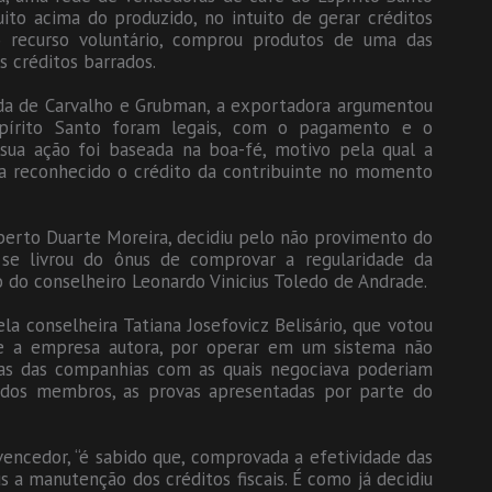
ito acima do produzido, no intuito de gerar créditos
o recurso voluntário, comprou produtos de uma das
s créditos barrados.
nda de Carvalho e Grubman, a exportadora argumentou
spírito Santo foram legais, com o pagamento e o
ua ação foi baseada na boa-fé, motivo pela qual a
nha reconhecido o crédito da contribuinte no momento
Roberto Duarte Moreira, decidiu pelo não provimento do
 se livrou do ônus de comprovar a regularidade da
o do conselheiro Leonardo Vinicius Toledo de Andrade.
la conselheira Tatiana Josefovicz Belisário, que votou
ue a empresa autora, por operar em um sistema não
umas das companhias com as quais negociava poderiam
 dos membros, as provas apresentadas por parte do
encedor, “é sabido que, comprovada a efetividade das
s a manutenção dos créditos fiscais. É como já decidiu