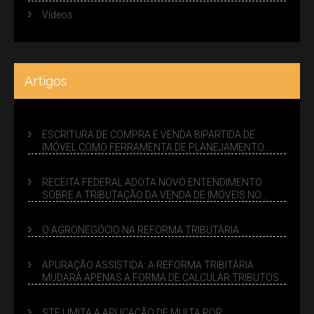
Vídeos
Artigos
ESCRITURA DE COMPRA E VENDA BIPARTIDA DE
IMÓVEL COMO FERRAMENTA DE PLANEJAMENTO
SUCESSÓRIO
RECEITA FEDERAL ADOTA NOVO ENTENDIMENTO
SOBRE A TRIBUTAÇÃO DA VENDA DE IMÓVEIS NO
LUCRO PRESUMIDO
O AGRONEGÓCIO NA REFORMA TRIBUTÁRIA
APURAÇÃO ASSISTIDA: A REFORMA TRIBITÁRIA
MUDARÁ APENAS A FORMA DE CALCULAR TRIBUTOS
OU TAMBÉM A GESTÃO DE RISCOS DAS EMPRESAS?
STF LIMITA A APLICAÇÃO DE MULTA POR