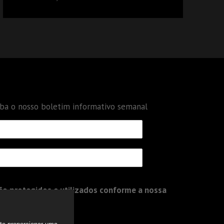
DÉBITOS FEDERAIS: ANÁLISE DOS NOVOS
CRITÉRIOS
eba o nosso boletim informativo semanal
o protegidos e utilizados conforme a nossa