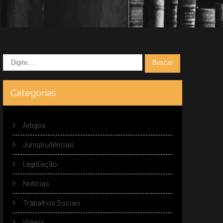
Categorias
Artigos
Jurisprudências
Legislação
Notícias
Trabalhos Sociais
Vídeos