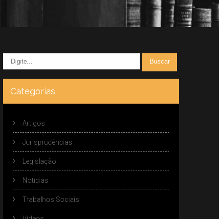
Categorias
Artigos
Jurisprudências
Legislação
Notícias
Trabalhos Sociais
Vídeos