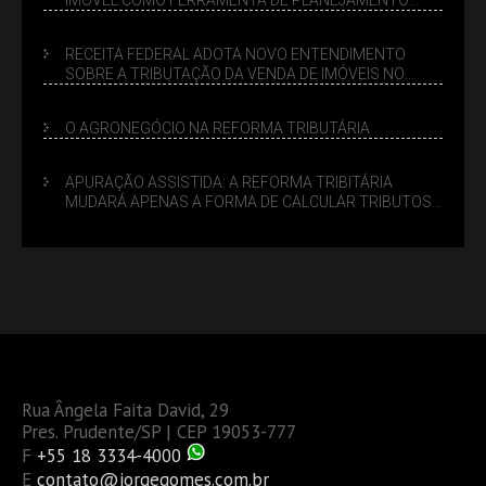
SUCESSÓRIO
RECEITA FEDERAL ADOTA NOVO ENTENDIMENTO
SOBRE A TRIBUTAÇÃO DA VENDA DE IMÓVEIS NO
LUCRO PRESUMIDO
O AGRONEGÓCIO NA REFORMA TRIBUTÁRIA
APURAÇÃO ASSISTIDA: A REFORMA TRIBITÁRIA
MUDARÁ APENAS A FORMA DE CALCULAR TRIBUTOS
OU TAMBÉM A GESTÃO DE RISCOS DAS EMPRESAS?
Rua Ângela Faita David, 29
Pres. Prudente/SP | CEP 19053-777
F
+55 18 3334-4000
E
contato@jorgegomes.com.br