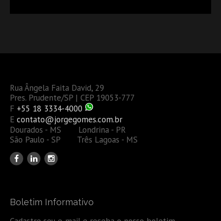
OU TAMBÉM A GESTÃO DE RISCOS DAS EMPRESAS?
Rua Ângela Faita David, 29
Pres. Prudente/SP | CEP 19053-777
F
+55 18 3334-4000
E
contato@jorgegomes.com.br
Dourados - MS Londrina - PR
São Paulo - SP Três Lagoas - MS
Boletim Informativo
Cadastre seu e-mail e receba o nosso boletim