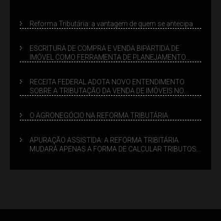
Reforma Tributária: a vantagem de quem se antecipa
ESCRITURA DE COMPRA E VENDA BIPARTIDA DE
IMÓVEL COMO FERRAMENTA DE PLANEJAMENTO
SUCESSÓRIO
RECEITA FEDERAL ADOTA NOVO ENTENDIMENTO
SOBRE A TRIBUTAÇÃO DA VENDA DE IMÓVEIS NO
LUCRO PRESUMIDO
O AGRONEGÓCIO NA REFORMA TRIBUTÁRIA
APURAÇÃO ASSISTIDA: A REFORMA TRIBITÁRIA
MUDARÁ APENAS A FORMA DE CALCULAR TRIBUTOS
OU TAMBÉM A GESTÃO DE RISCOS DAS EMPRESAS?