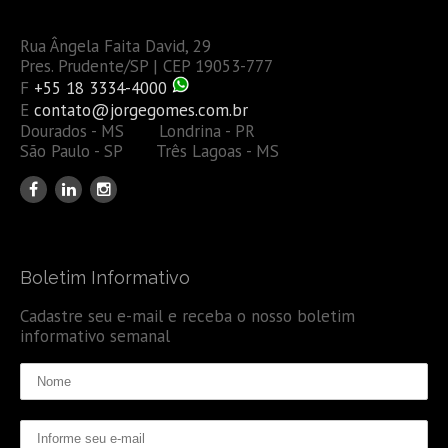
Rua Ângela Faita David, 29
Pres. Prudente/SP | CEP 19053-777
F
+55 18 3334-4000
E
contato@jorgegomes.com.br
Dourados - MS Londrina - PR
São Paulo - SP Três Lagoas - MS
Boletim Informativo
Cadastre seu e-mail e receba o nosso boletim
informativo semanal