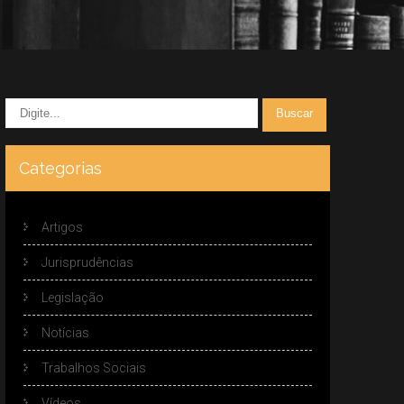
Categorias
Artigos
Jurisprudências
Legislação
Notícias
Trabalhos Sociais
Vídeos