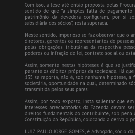
Com isso, a tese até então proposta pelas Procura
sentido de que “a simples falta de pagamento 
patrimônio da devedora configuram, por si sós
subsidiária dos sócios”, resta superada.
Neste sentido, imperioso se faz observar que o ar
diretores, gerentes ou representantes de pessoas
pelas obrigações tributárias da respectiva pes
poderes ou infração de lei, contrato social ou esta
Assim, somente nestas hipóteses é que se justific
perante os débitos próprios da sociedade. Há que se
135 se reporta, não é, sob nenhuma hipótese, a f
societária, oportunidade na qual, determinado s
transmitida pelos seus pares.
Assim, por todo exposto, insta salientar que e
interesses arrecadatórios da Fazenda devam se
direitos fundamentais do contribuinte, sob pena 
Constituição da República, colocando a deriva o pr
LUIZ PAULO JORGE GOMES, é Advogado, sócio da J