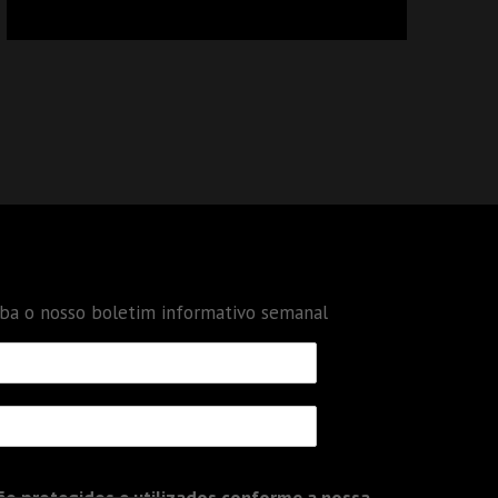
CALCULAR TRIBUTOS OU TAMBÉM A GESTÃO
DE RISCOS DAS EMPRESAS?
eba o nosso boletim informativo semanal