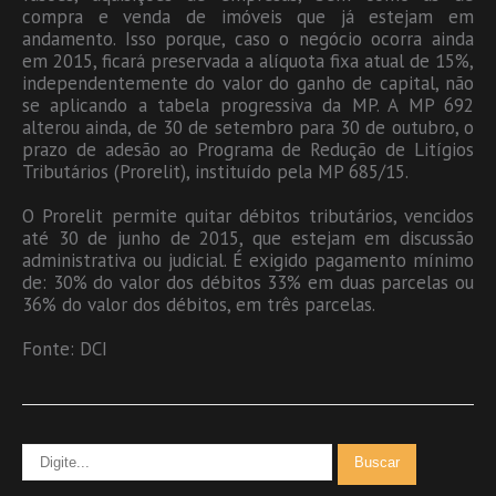
compra e venda de imóveis que já estejam em
andamento. Isso porque, caso o negócio ocorra ainda
em 2015, ficará preservada a alíquota fixa atual de 15%,
independentemente do valor do ganho de capital, não
se aplicando a tabela progressiva da MP. A MP 692
alterou ainda, de 30 de setembro para 30 de outubro, o
prazo de adesão ao Programa de Redução de Litígios
Tributários (Prorelit), instituído pela MP 685/15.
O Prorelit permite quitar débitos tributários, vencidos
até 30 de junho de 2015, que estejam em discussão
administrativa ou judicial. É exigido pagamento mínimo
de: 30% do valor dos débitos 33% em duas parcelas ou
36% do valor dos débitos, em três parcelas.
Fonte: DCI