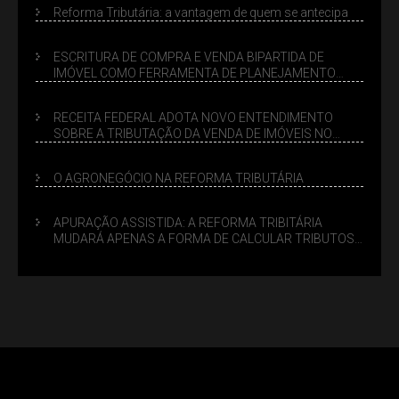
Reforma Tributária: a vantagem de quem se antecipa
ESCRITURA DE COMPRA E VENDA BIPARTIDA DE
IMÓVEL COMO FERRAMENTA DE PLANEJAMENTO
SUCESSÓRIO
RECEITA FEDERAL ADOTA NOVO ENTENDIMENTO
SOBRE A TRIBUTAÇÃO DA VENDA DE IMÓVEIS NO
LUCRO PRESUMIDO
O AGRONEGÓCIO NA REFORMA TRIBUTÁRIA
APURAÇÃO ASSISTIDA: A REFORMA TRIBITÁRIA
MUDARÁ APENAS A FORMA DE CALCULAR TRIBUTOS
OU TAMBÉM A GESTÃO DE RISCOS DAS EMPRESAS?