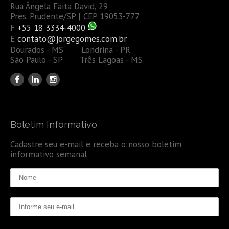
Rua Ângela Faita David, 29
Pres. Prudente/SP | CEP 19053-777
F
+55 18 3334-4000
E
contato@jorgegomes.com.br
Dourados - MS Londrina - PR
São Paulo - SP Três Lagoas - MS
Boletim Informativo
Cadastre seu e-mail e receba o nosso boletim
informativo semanal