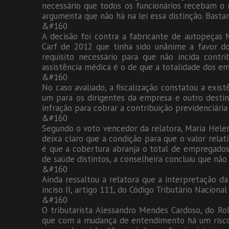
necessário que todos os funcionários recebam o 
argumenta que não há na lei essa distinção. Bast
&#160
A decisão foi contra a fabricante de autopeças 
Carf de 2012 que tinha sido unânime a favor dos
requisito necessário para que não incida contri
assistência médica é o de que a totalidade dos e
&#160
No caso avaliado, a fiscalização constatou a exis
um para os dirigentes da empresa e outro desti
infração para cobrar a contribuição previdenciári
&#160
Segundo o voto vencedor da relatora, Maria Helena
deixa claro que a condição para que o valor relat
é que a cobertura abranja o total de empregados
de saúde distintos, a conselheira concluiu que não 
&#160
Ainda ressaltou a relatora que a interpretação da
inciso II, artigo 111, do Código Tributário Naciona
&#160
O tributarista Alessandro Mendes Cardoso, do Rol
que com a mudança de entendimento há um risco