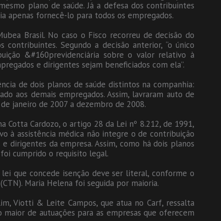
mesmo plano de saúde. Já a defesa dos contribuintes
aria apenas fornecê-lo para todos os empregados.
Mubea Brasil. No caso o Fisco recorreu de decisão do
 contribuintes. Segundo a decisão anterior, “o único
buição &#160previdenciária sobre o valor relativo à
mpregados e dirigentes sejam beneficiados com ela”.
tência de dois planos de saúde distintos na companhia:
nado aos demais empregados. Assim, lavraram auto de
a de janeiro de 2007 a dezembro de 2008.
 Cotta Cardozo, o artigo 28 da Lei nº 8.212, de 1991,
ivo à assistência médica não integre o de contribuição
 e dirigentes da empresa. Assim, como há dois planos
foi cumprido o requisito legal.
 lei que concede isenção deve ser literal, conforme o
l (CTN). Maria Helena foi seguida por maioria.
im, Viotti & Leite Campos, que atua no Carf, ressalta
 maior de autuações para as empresas que oferecem