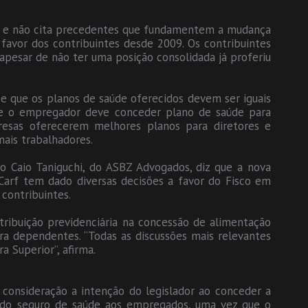
ma e não cita precedentes que fundamentem a mudança
a favor dos contribuintes desde 2009. Os contribuintes
e apesar de não ter uma posição consolidada já proferiu
e que os planos de saúde oferecidos devem ser iguais
 que o empregador deve conceder plano de saúde para
resas oferecerem melhores planos para diretores e
ais trabalhadores.
do Caio Taniguchi, do ASBZ Advogados, diz que a nova
arf tem dado diversas decisões a favor do Fisco em
 contribuintes.
ribuição previdenciária na concessão de alimentação
a dependentes. “Todas as discussões mais relevantes
 Superior”, afirma.
 consideração a intenção do legislador ao conceder a
do seguro de saúde aos empregados, uma vez que o