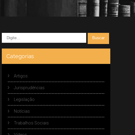
Categorias
Artigos
Jurisprudências
Legislação
Notícias
Trabalhos Sociais
Vídeos