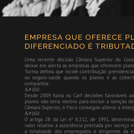
EMPRESA QUE OFERECE P
DIFERENCIADO É TRIBUTAD
Uma recente decisão Câmara Superior do Consel
deixar em alerta as empresas que oferecem planos
Turma definiu que incide contribuição previdenciá
ou seguro-saúde quando os planos e as cobert
companhia.
&#160
Desde 2009 havia no Carf decisões favoráveis aos
planos não seria motivo para excluir a isenção d
Câmara Superior, o Fisco conseguiu alterar a inter
&#160
O artigo 28 da Lei nº 8.212, de 1991, determin
valor relativo à assistência prestada por serviço
a totalidade dos empregados e dirigentes da e