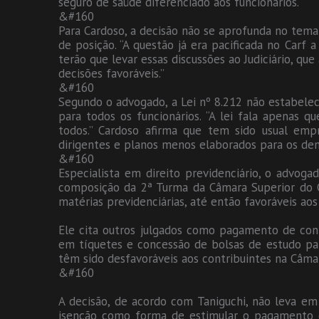
seguro de saúde diferenciado aos funcionários.
&#160
Para Cardoso, a decisão não se aprofunda no te
de posição. “A questão já era pacificada no Carf 
terão que levar essas discussões ao Judiciário, qu
decisões favoráveis.”
&#160
Segundo o advogado, a Lei nº 8.212 não estabelec
para todos os funcionários. “A lei fala apenas
todos.” Cardoso afirma que tem sido usual emp
dirigentes e planos menos elaborados para os dem
&#160
Especialista em direito previdenciário, o advoga
composição da 2ª Turma da Câmara Superior do C
matérias previdenciárias, até então favoráveis aos
Ele cita outros julgados como pagamento de cont
em tíquetes e concessão de bolsas de estudo par
têm sido desfavoráveis aos contribuintes na Câmara
&#160
A decisão, de acordo com Taniguchi, não leva em
isenção como forma de estimular o pagamento 