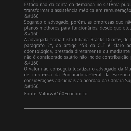
Estado não dá conta da demanda no sistema públic
transformar a assistência médica em remuneração p
&#160
Segundo o advogado, porém, as empresas que não
planos melhores para funcionários, desde que ele
&#160
A advogada trabalhista Juliana Bracks Duarte, do 
parágrafo 2º, do artigo 458 da CLT é claro ao
odontológica, prestada diretamente ou mediante 
não é considerado salário não incide contribuição p
&#160
O Valor não conseguiu localizar o advogado da Mub
de imprensa da Procuradoria-Geral da Fazend
considerações adicionais ao acórdão da Câmara Sup
&#160
Fonte: Valor&#160Econômico