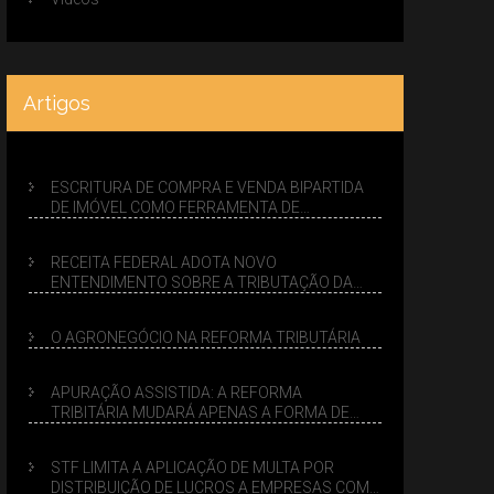
Artigos
ESCRITURA DE COMPRA E VENDA BIPARTIDA
DE IMÓVEL COMO FERRAMENTA DE
PLANEJAMENTO SUCESSÓRIO
RECEITA FEDERAL ADOTA NOVO
ENTENDIMENTO SOBRE A TRIBUTAÇÃO DA
VENDA DE IMÓVEIS NO LUCRO PRESUMIDO
O AGRONEGÓCIO NA REFORMA TRIBUTÁRIA
APURAÇÃO ASSISTIDA: A REFORMA
TRIBITÁRIA MUDARÁ APENAS A FORMA DE
CALCULAR TRIBUTOS OU TAMBÉM A GESTÃO
DE RISCOS DAS EMPRESAS?
STF LIMITA A APLICAÇÃO DE MULTA POR
DISTRIBUIÇÃO DE LUCROS A EMPRESAS COM