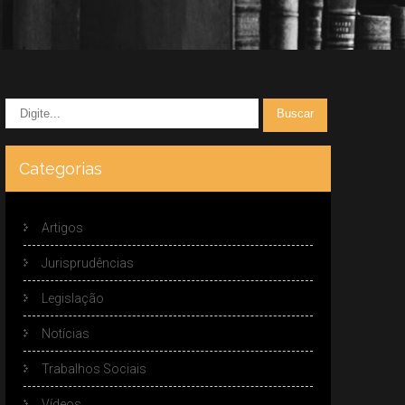
Categorias
Artigos
Jurisprudências
Legislação
Notícias
Trabalhos Sociais
Vídeos