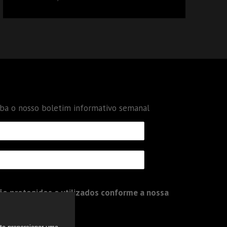
DÉBITOS FEDERAIS: ANÁLISE DOS NOVOS
CRITÉRIOS
eba o nosso boletim informativo semanal
o protegidos e utilizados conforme a nossa