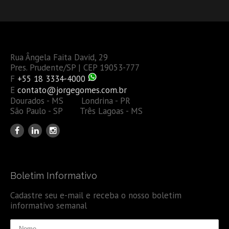
Rua Ângela Faita David, 29
Pres. Prudente/SP | CEP 19053-777
F
+55 18 3334-4000
E
contato@jorgegomes.com.br
Dourados - MS Londrina - PR
São Paulo - SP Três Lagoas - MS
Boletim Informativo
Cadastre seu e-mail e receba o nosso boletim
informativo semanal