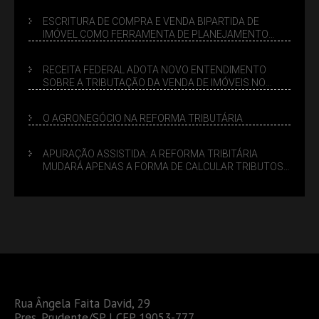
ESCRITURA DE COMPRA E VENDA BIPARTIDA DE
IMÓVEL COMO FERRAMENTA DE PLANEJAMENTO
SUCESSÓRIO
RECEITA FEDERAL ADOTA NOVO ENTENDIMENTO
SOBRE A TRIBUTAÇÃO DA VENDA DE IMÓVEIS NO
LUCRO PRESUMIDO
O AGRONEGÓCIO NA REFORMA TRIBUTÁRIA
APURAÇÃO ASSISTIDA: A REFORMA TRIBITÁRIA
MUDARÁ APENAS A FORMA DE CALCULAR TRIBUTOS
OU TAMBÉM A GESTÃO DE RISCOS DAS EMPRESAS?
Rua Ângela Faita David, 29
Pres. Prudente/SP | CEP 19053-777