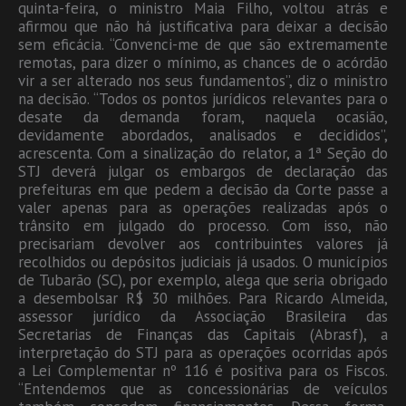
quinta-feira, o ministro Maia Filho, voltou atrás e
afirmou que não há justificativa para deixar a decisão
sem eficácia. “Convenci-me de que são extremamente
remotas, para dizer o mínimo, as chances de o acórdão
vir a ser alterado nos seus fundamentos”, diz o ministro
na decisão. “Todos os pontos jurídicos relevantes para o
desate da demanda foram, naquela ocasião,
devidamente abordados, analisados e decididos”,
acrescenta. Com a sinalização do relator, a 1ª Seção do
STJ deverá julgar os embargos de declaração das
prefeituras em que pedem a decisão da Corte passe a
valer apenas para as operações realizadas após o
trânsito em julgado do processo. Com isso, não
precisariam devolver aos contribuintes valores já
recolhidos ou depósitos judiciais já usados. O municípios
de Tubarão (SC), por exemplo, alega que seria obrigado
a desembolsar R$ 30 milhões. Para Ricardo Almeida,
assessor jurídico da Associação Brasileira das
Secretarias de Finanças das Capitais (Abrasf), a
interpretação do STJ para as operações ocorridas após
a Lei Complementar nº 116 é positiva para os Fiscos.
“Entendemos que as concessionárias de veículos